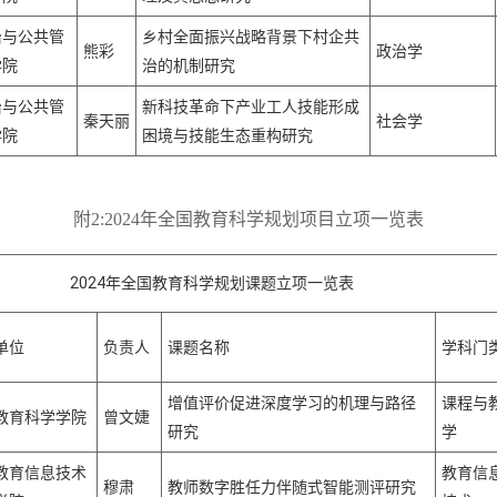
治与公共管
乡村全面振兴战略背景下村企共
熊彩
政治学
学院
治的机制研究
治与公共管
新科技革命下产业工人技能形成
秦天丽
社会学
学院
困境与技能生态重构研究
附
2:2024年全国教育科学规划项目立项一览表
4年全国教育科学规划课题立项一览表
单位
负责人
课题名称
学科门
增值评价促进深度学习的机理与路径
课程与
教育科学学院
曾文婕
研究
学
教育信息技术
教育信
穆肃
教师数字胜任力伴随式智能测评研究