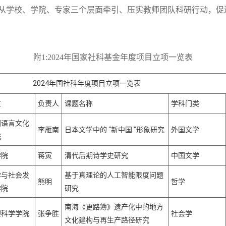
，从学校、学院、专家三个层面牵引、压实教师团队科研行动，
附
1:2024年国家社科基金年度项目立项一览表
4年国社科年度项目立项一览表
位
负责人
课题名称
学科门类
国语言文化
李雁南
日本文学中的 “新中国 ”形象研究
外国文学
院
学院
蒋寅
清代后期诗学史研究
中国文学
学与社会发
基于真理论的人工智能限度问题
熊明
哲学
学院
研究
南海《更路簿》遗产化中的地方
理科学学院
张争胜
社会学
文化建构与再生产路径研究