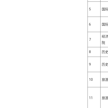
5
国
6
国
经
7
院
8
历
9
历
10
旅
11
旅