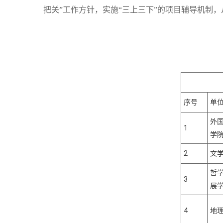
把关”工作方针，实施“三上三下”的项目辅导机制
202
序号
单
外
1
学
2
文
哲
3
展
4
地