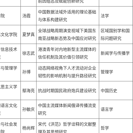
前因组态及赋能创新研究
中国数据法域外适用的理论基础
学院
汤霞
法学
与体系构建研究
全球战略周期演变视域下美国东
区域国别学和国
际文化学院
夏梦真
南亚战略新态势及中国应对研究
际问题研究
育信息技术
港澳青年对内地新型主流媒体的
徐志武
新闻学与传播学
院
信任机制及其价值引领研究
济与管理学
动态网络视角下人才流动对企业
孙博
管理学
韧性的影响机制与提升路径研究
克思主义学
鄢海亮
抗战时期国民政府炮兵建设研究
中国历史
国语言文化
中国主流媒体新闻俄译传播流变
孙敏庆
语言学
院
研究
学与社会发
宋代《洪范》哲学诠释的文献整
杨尚辉
哲学
学院
理及其思想研究