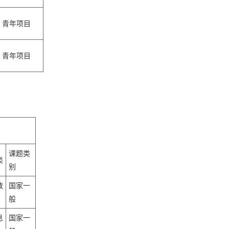
青年项目
青年项目
课题类
类
别
教
国家一
般
息
国家一