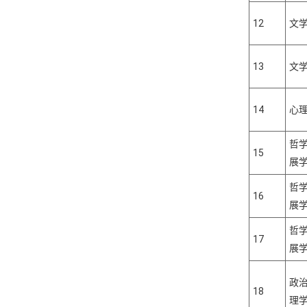
12
文
13
文
14
心
哲
15
展
哲
16
展
哲
17
展
政
18
理