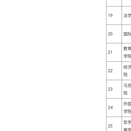
19
法
20
国
教
21
学
经
22
院
马
23
院
外
24
学
哲
25
展