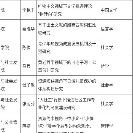
唯物主义视域下文学批评理论
学院
李艳丰
中国文学
“物转向”研究
基于出土文献的殷商西周词汇比
学院
秦晓华
语言学
较研究
青少年短视频成瘾发展机制及干
理学院
陈俊
社会学
预研究
学与社会发
黄老哲学视域下的《老子河上公
马兵
哲学
学院
章句》研究
学与社会发
资源短缺视角下县域儿童保护的
谈子敏
社会学
学院
体系构建研究
学与社会发
“大社工”背景下推进社区工作专
张丽芬
社会学
学院
业化的制度建设研究
资源约束视角下中小企业“小快
治与公共管
薛捷
轻准”数字化转型的构念测度、
管理学
学院