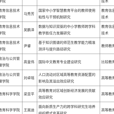
学院
技术
教育信息技术
国家中小学智慧教育平台的教师使用
教育信
马秀芳
学院
粘性与干预机制研究
技术
教育信息技术
数据与知识双驱的中小学教师跨学科
教育信
吴鹏泽
学院
教学胜任力发展研究
技术
教育信息技术
基于知识图谱的师范生教学能力精准
尹睿
教师教
学院
测评与提升路径研究
政治与公共管
高皇伟
国际中文教育专业建设研究
比较教
理学院
政治与公共管
人口流动对区域高等教育资源配置的
刘卓瑶
高等教
理学院
影响及其溢出效应研究
高等教育对区域创新经济发展的贡献
教育科学学院
梁显平
高等教
效应研究
面向新质生产力的跨学科研究生培养
教育科学学院
王嵩迪
高等教
组织模式变革研究