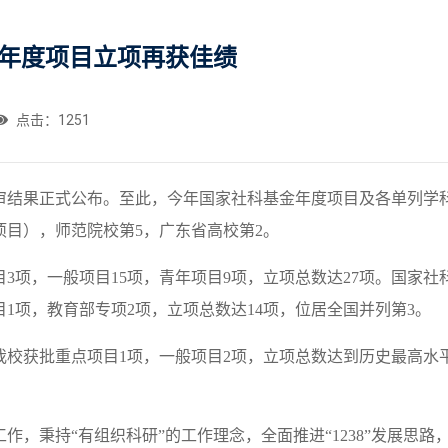
金年度项目立项再获佳绩
点击：
1251
项目评审结果正式公布。至此，今年国家社科基金年度项目及各单列
项目），师范院校第5，广东省高校第2。
目
3
项，一般项目
15
项，青年项目
9
项，立项总数达
27
项
。国家社
1项，教育部专项2项，立项总数达14项，位居全国并列第3。
我校获批重点项目
1项，一般项目2项，
立项总数达到历史最高水
工作，秉持
“有组织科研”的工作理念，全面推进“1238”发展思