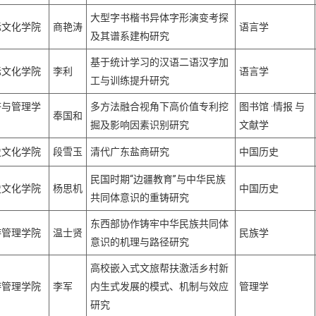
大型字书楷书异体字形演变考探
际文化学院
商艳涛
语言学
及其谱系建构研究
基于统计学习的汉语二语汉字加
际文化学院
李利
语言学
工与训练提升研究
济与管理学
多方法融合视角下高价值专利挖
图书馆 ·情报 与
奉国和
掘及影响因素识别研究
文献学
史文化学院
段雪玉
清代广东盐商研究
中国历史
民国时期“边疆教育”与中华民族
史文化学院
杨思机
中国历史
共同体意识的重铸研究
东西部协作铸牢中华民族共同体
游管理学院
温士贤
民族学
意识的机理与路径研究
高校嵌入式文旅帮扶激活乡村新
游管理学院
李军
内生式发展的模式、机制与效应
管理学
研究