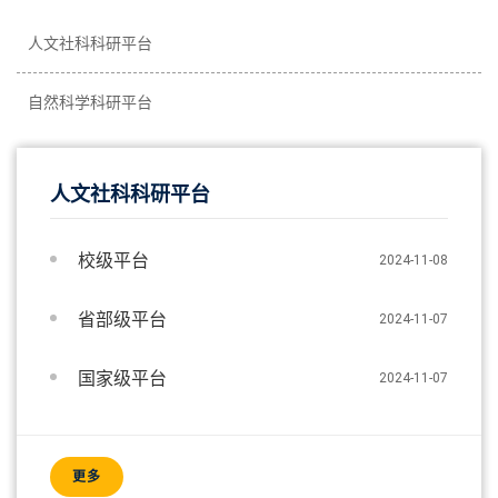
人文社科科研平台
自然科学科研平台
人文社科科研平台
校级平台
2024-11-08
省部级平台
2024-11-07
国家级平台
2024-11-07
更多