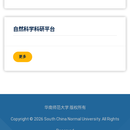
自然科学科研平台
更多
华南师范大学 版权所有
Copyright © 2026 South China Normal University. All Rights