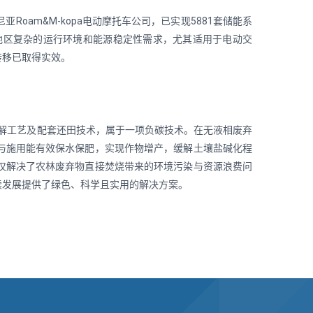
am&M-kopa电动摩托车公司，已实现5881套储能系
家和地区复杂的运行环境和能源稳定性需求，尤其适用于电动交
转移已取得实效。
热解工艺及配套还田技术，属于一项负碳技术。在无液相废弃
与施用能有效保水保肥，实现作物增产，缓解土壤盐碱化程
仅解决了农林废弃物直接焚烧带来的环境污染与资源浪费问
续发展提供了绿色、科学且实用的解决方案。