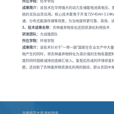
所在学院：
化学学院
成果简介：
该技术在华师强大的动力及储能电池高电压、宽温
统的实际出货应用。核心技术聚焦于开发72V45AH-3
通、分布式能源存储等场景，为当地提供更可靠、高效、
3、技术成果名称：
农林废弃物炭化还田资源化利用技术
研发团队：
方战强团队
所在学院：
环境学院
成果简介：
该技术针对于“一带一路”国家在农业生产中大
物产生的同时，将农林废弃物转化为高价值的生物炭基肥
度的同时固碳减排创造碳汇收入。复配后形成的环境修复
题，还创新了农林废弃物资源化利用的路径，即从农田中
华南师范大学 版权所有