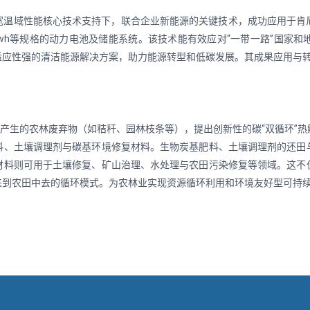
域性能核心技术支持下，联合企业新能源的关键技术，成功应用于肯尼亚Ro
.24Kwh等规格的动力电池及储能系统。该技术能有效应对“一带一路”国
适应性强的清洁能源解决方案，助力能源转型和低碳发展。其成果应用与
量产生的农林废弃物（如秸秆、园林枝条等），提出创新性的碳“双循环”
料、土壤调理剂与碳基环境修复材料。生物炭基肥料、土壤调理剂的还田
材料则可用于土壤修复、矿山治理、水处理与农田污染修复等领域。这不
来到农田中去的循环模式。为农林业实现资源循环利用和环境友好型可持