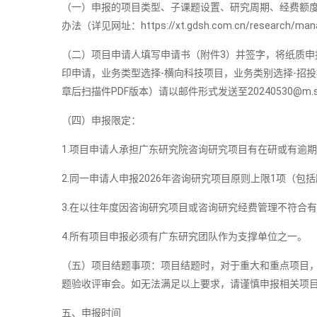
（一）申报的项目类型、子课题设置、研究周期、经费额
办法（详见网址：https://xt.gdsh.com.cn/
（二）项目申请人填写申请书（附件3）并签字，将纸质申
印申请，业务类型选择-横向科技项目，业务类别选择-招
章后扫描件PDF版本）请以邮件形式发送至20240530@m
（四）申报限定：
1.项目申请人承担广东研究院咨询研究项目有在研或有逾
2.同一申请人申报2026年咨询研究项目原则上限1项（
3.在以往年度因咨询研究项目或咨询研究经费管理不符合有
4.所有项目申报必须有广东研究团队作为支撑单位之一。
（五）项目结题事项：项目结题时，对于重大和重点项目
题验收评审会。如无法满足以上要求，请谨慎申报相关项
五、申报时间