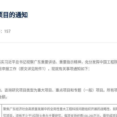
项目的通知
击：
157
落实习近平总书记视察广东重要讲话、重要指示精神，充分发挥中国工程
项目申报工作（原文详见附件1），现就有关事项通知如下：
向，咨询研究项目类型为重大项目、重点项目和专题（一般）项目。所有项
金额。
聚焦广东经济社会高质量发展中的全局性重大工程科技问题组织开展的战略性、前
究项目，须有不少于5位院士参与主要研究，每项支持经费100-200万元。需完成