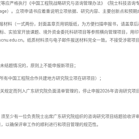
度等应严格执行《中国工程院战略研究与咨询管理办法》《院士科技咨询
research/manage）。立项申请书应着重说明立项依据、研究内容、主要创
报材料（一式两份，封面盖章页用铜版纸，为方便扫描申报书，请盖章后
投标、实验室开放课题、境外资金委托科研项目等参照横向管理项目，用印类
.scnu.edu.cn。纸质材料须与电子邮件报送材料完全一致。不接受涉密项
期未结题情况的，原则上不能申报新项目；
包括所有中国工程院合作共建地方研究院立项在研项目）；
关规定而列入广东研究院负面清单管理的，停止申报2026年咨询研究项
，须至少有一位负责院士出席广东研究院组织的咨询研究项目结题验收评
目，以确保评审工作的顺利进行和项目管理的规范性。