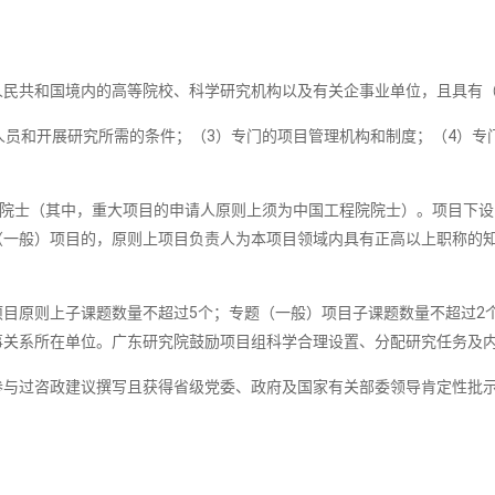
人民共和国境内的高等院校、科学研究机构以及有关企事业单位，且具有
人员和开展研究所需的条件；（3）专门的项目管理机构和制度；（4）专
”院士（其中，重大项目的申请人原则上须为中国工程院院士）。项目下
（一般）项目的，原则上项目负责人为本项目领域内具有正高以上职称的
目原则上子课题数量不超过5个；专题（一般）项目子课题数量不超过2
事关系所在单位。广东研究院鼓励项目组科学合理设置、分配研究任务及
参与过咨政建议撰写且获得省级党委、政府及国家有关部委领导肯定性批