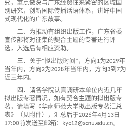
究，重点做深与广东经贸往来紧密的区域国
别研究，创新国际传播话语体系，讲好中国
式现代化的广东故事。
二、
为推动有组织出版工作，广东省委
宣传部将对征集的契合主题的专著进行评
选，入选后有相应资助。
三、关于
“
拟出版时间
”，方向
为
年
1
2029
当年内，方向
为
年当年内，方向
到
为
2
2028
3
7
近三年内。
四、请各学院认真调研本单位内近几年
拟出版专著情况，如有契合主题的拟出版专
著，请填写《
华南师范大学拟出版专著汇总
表》（见附件），汇总后于
年
月
日
2026
4
13
前发送至邮箱：
。
17:00
kyc12@scnu.edu.cn