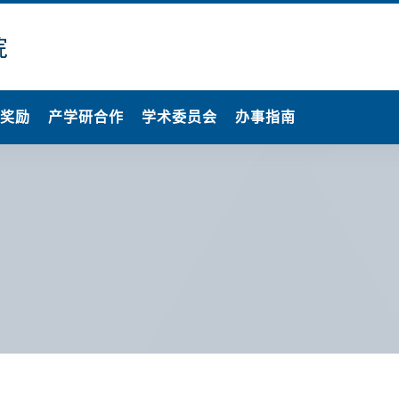
果奖励
产学研合作
学术委员会
办事指南