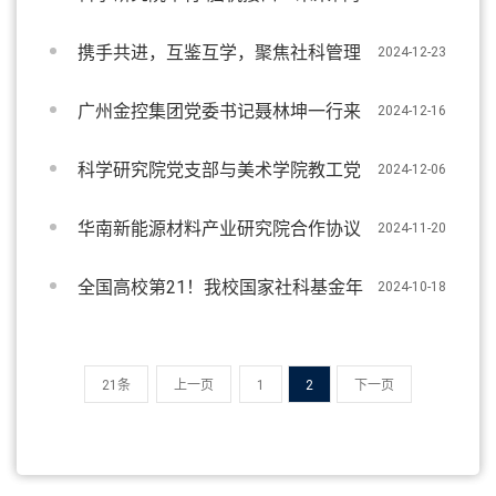
家学术沙龙
携手共进，互鉴互学，聚焦社科管理
2024-12-23
服务高质量发展
广州金控集团党委书记聂林坤一行来
2024-12-16
校进行科技成果转化专题调研并签署战略合作
科学研究院党支部与美术学院教工党
2024-12-06
框架协议
支部联合开展主题党日活动
华南新能源材料产业研究院合作协议
2024-11-20
签约暨揭牌仪式顺利举行
全国高校第21！我校国家社科基金年
2024-10-18
度项目立项再获佳绩
21条
上一页
1
2
下一页