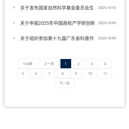
知
关于发布国家自然科学基金委员会生
2025-10-10
命科学部2025年度专项项目指南（第二批）和
关于申报2025年中国高校产学研创新
2025-10-09
征集2026年度生命科学部重大项目立项建议的
基金（第五批）的通知
通告
关于组织参加第十九届广东省科普作
2025-10-09
品创作大赛的通知
154条
上一页
1
2
3
4
5
6
7
8
9
10
11
下一页